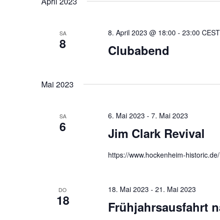
April 2023
S
u
8. April 2023 @ 18:00
-
23:00
CEST
SA
c
8
Clubabend
h
e
Mai 2023
u
n
6. Mai 2023
-
7. Mai 2023
SA
6
Jim Clark Revival
d
A
https://www.hockenheim-historic.de/
n
s
18. Mai 2023
-
21. Mai 2023
DO
18
Frühjahrsausfahrt 
i