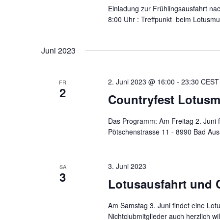
c
Einladung zur Frühlingsausfahrt na
8:00 Uhr : Treffpunkt beim Lotusmu
h
t
Juni 2023
e
n
2. Juni 2023 @ 16:00
-
23:30
CEST
FR
2
Countryfest Lotus
,
N
Das Programm: Am Freitag 2. Juni 
Pötschenstrasse 11 - 8990 Bad Ausse
a
v
3. Juni 2023
SA
3
i
Lotusausfahrt und 
g
Am Samstag 3. Juni findet eine Lotu
a
Nichtclubmitglieder auch herzlich 