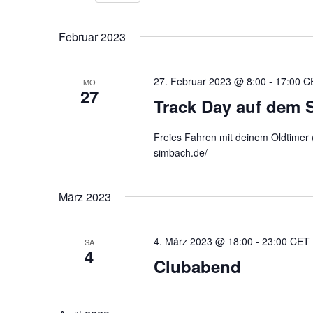
a
nach
Datum
n
Veranstaltungen
wählen.
Februar 2023
Schlüsselwort.
s
t
27. Februar 2023 @ 8:00
-
17:00
C
MO
27
Track Day auf dem 
a
l
Freies Fahren mit deinem Oldtimer (
simbach.de/
t
u
März 2023
n
g
4. März 2023 @ 18:00
-
23:00
CET
SA
4
Clubabend
e
n