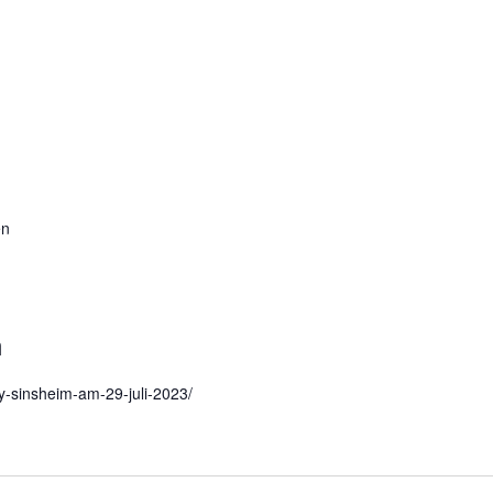
en
m
ay-sinsheim-am-29-juli-2023/