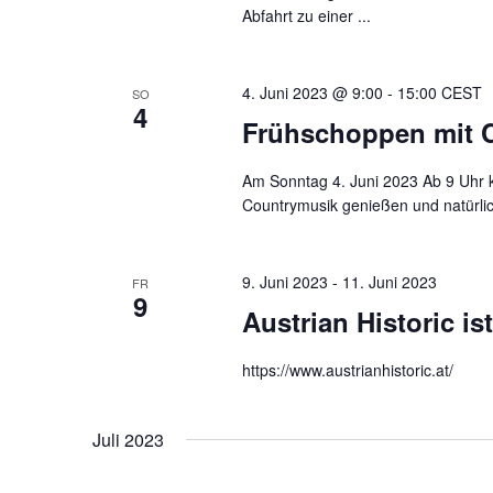
Abfahrt zu einer ...
t
i
4. Juni 2023 @ 9:00
-
15:00
CEST
SO
o
4
Frühschoppen mit 
n
Am Sonntag 4. Juni 2023 Ab 9 Uhr 
Countrymusik genießen und natürlich
9. Juni 2023
-
11. Juni 2023
FR
9
Austrian Historic i
https://www.austrianhistoric.at/
Juli 2023