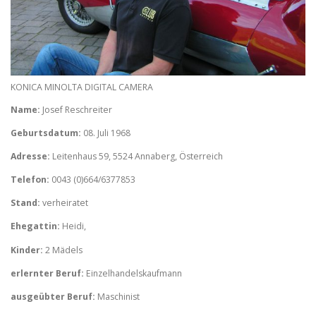
KONICA MINOLTA DIGITAL CAMERA
Name:
Josef Reschreiter
Geburtsdatum:
08. Juli 1968
Adresse:
Leitenhaus 59, 5524 Annaberg, Österreich
Telefon:
0043 (0)664/6377853
Stand:
verheiratet
Ehegattin:
Heidi,
Kinder:
2 Mädels
erlernter Beruf:
Einzelhandelskaufmann
ausgeübter Beruf:
Maschinist