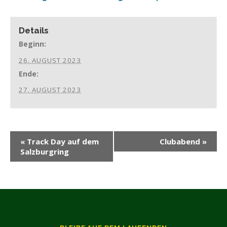
Details
Beginn:
26. AUGUST 2023
Ende:
27. AUGUST 2023
«
Track Day auf dem
Clubabend
»
Salzburgring