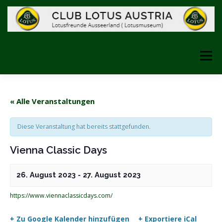
Zum
Inhalt
springen
Menü
STARTSEITE
ÜBER UNS
GESCHICHTE
« Alle Veranstaltungen
Diese Veranstaltung hat bereits stattgefunden.
FOTOS
LINKS
DAS MUSEUM
Vienna Classic Days
VERANSTALTUNGEN
26. August 2023
-
27. August 2023
https://www.viennaclassicdays.com/
INFORMATIONEN FEBRUAR 2025
SHOP
+ Zu Google Kalender hinzufügen
+ Exportiere iCal