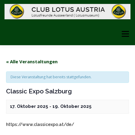
Zum
Inhalt
springen
Menü
STARTSEITE
ÜBER UNS
GESCHICHTE
« Alle Veranstaltungen
Diese Veranstaltung hat bereits stattgefunden.
FOTOS
LINKS
DAS MUSEUM
Classic Expo Salzburg
VERANSTALTUNGEN
17. Oktober 2025
-
19. Oktober 2025
https://www.classicexpo.at/de/
INFORMATIONEN FEBRUAR 2025
SHOP