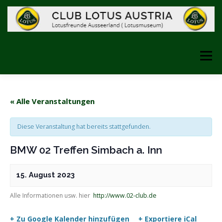
Zum
Inhalt
springen
Menü
STARTSEITE
ÜBER UNS
GESCHICHTE
« Alle Veranstaltungen
Diese Veranstaltung hat bereits stattgefunden.
FOTOS
LINKS
DAS MUSEUM
BMW 02 Treffen Simbach a. Inn
VERANSTALTUNGEN
15. August 2023
Alle Informationen usw. hier
http://www.02-club.de
INFORMATIONEN FEBRUAR 2025
SHOP
+ Zu Google Kalender hinzufügen
+ Exportiere iCal