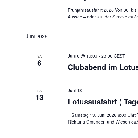
S
Frühjahrsausfahrt 2026 Von 30. bis
u
Aussee – oder auf der Strecke ca.8:
c
Juni 2026
h
e
Juni 6 @ 19:00
-
23:00
CEST
SA
u
6
Clubabend im Lot
n
d
Juni 13
SA
13
A
Lotusausfahrt ( Tag
n
Samstag 13. Juni 2026 8:00 Uhr: Tr
s
Richtung Gmunden und Wiesen ca.9:3
i