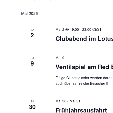
a
nach
Datum
n
Veranstaltungen
wählen.
Mai 2026
Schlüsselwort.
s
t
Mai 2 @ 19:00
-
23:00
CEST
SA
2
Clubabend im Lot
a
l
t
Mai 9
SA
9
Ventilspiel am Red 
u
n
Einige Clubmitglieder werden daran
auch über zahlreiche Besucher !!
g
e
Mai 30
-
Mai 31
SA
n
30
Frühjahrsausfahrt